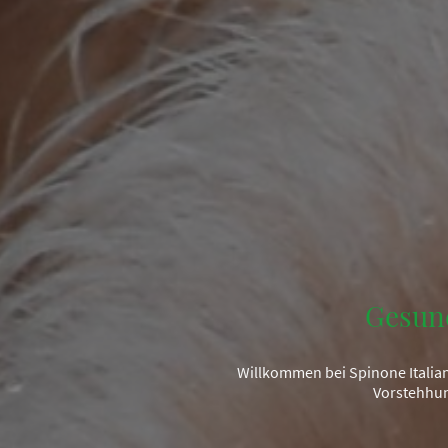
Gesun
Willkommen bei Spinone Italian
Vorstehhun