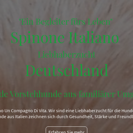
"Ein Begleiter fürs Leben"
Spinone Italiano
Liebhaberzucht
Deutschland
de Vorstehhunde aus familiärer Um
o Un Compagno Di Vita. Wir sind eine Liebhaberzucht für die Hund
de aus Italien zeichnen sich durch Gesundheit, Stärke und Freundli
Erfahren Sie mehr